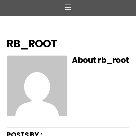
Menu
RB_ROOT
About
rb_root
POSTS BY :