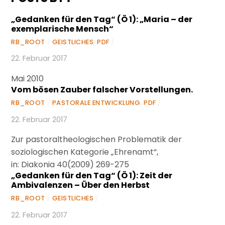
„Gedanken für den Tag“ (Ö 1): „Maria – der
exemplarische Mensch“
RB_ROOT
/
GEISTLICHES
,
PDF
/
22. Februar 2017
Mai 2010
Vom bösen Zauber falscher Vorstellungen.
RB_ROOT
/
PASTORALE ENTWICKLUNG
,
PDF
/
22. Februar 2017
Zur pastoraltheologischen Problematik der
soziologischen Kategorie „Ehrenamt“,
in: Diakonia 40(2009) 269-275
„Gedanken für den Tag“ (Ö 1): Zeit der
Ambivalenzen – Über den Herbst
RB_ROOT
/
GEISTLICHES
/
22. Februar 2017