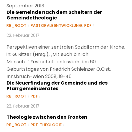
September 2013
Die Gemeinde nach dem Scheitern der
Gemeindetheologie
RB_ROOT
/
PASTORALE ENTWICKLUNG
,
PDF
/
22. Februar 2017
Perspektiven einer zentralen Sozialform der Kirche,
in: G. Ritzer (Hrsg.), „Mit euch bin ich
Mensch…“ Festschrift anlässlich des 60.
Geburtstages von Friedrich Schleinzer O.Cist,
Innsbruch-Wien 2008, 19-46
Die Neuerfindung der Gemeinde und des
Pfarrgemeinderates
RB_ROOT
/
PDF
/
22. Februar 2017
Theologie zwischen den Fronten
RB_ROOT
/
PDF
,
THEOLOGIE
/