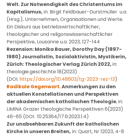
Welt. Zur Notwendigkeit des Christentums im
Kapitalismus,
in: Birgit Feldbauer-Durstmüller u.a.
(Hrsg.), Unternehmen, Organisationen und Werte.
Ein Diskurs aus betriebswirtschaftlicher,
theologischer und religonswissenschaftlicher
Perspektive, Lousanne u.a. 2023, 127-144
Rezension: Monika Bauer, Dorothy Day (1897-
1980) Journalistin, Sozialaktivistin, Mystikerin,
Zürich: Theologischer Verlag Zürich 2022,
in:
theologie.geschichte 18(2023)
(DOI:
https://doi.org/10.48603/tg-2023-rez-13
)
Radikale Gegenwart.
Anmerkungen zu den
aktuellen Konstellationen und Perspektiven
der akademischen katholischen Theologie
, in:
LIMINA Grazer theologische Perspektiven 6(2023)
46–65 (DOI: 10.25364/17.6:2023.1.4)
Zur unabsehbaren Zukunft der katholischen
Kirche in unseren Breiten,
in: Quart, Nr 12023, 4-8