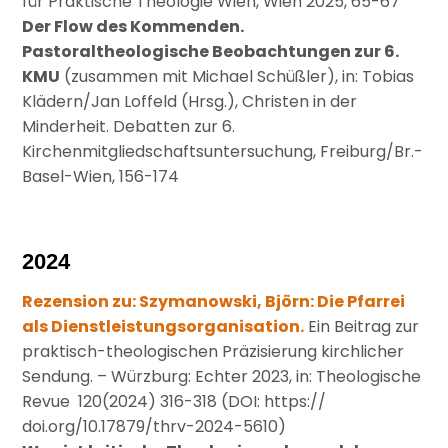
für Praktische Theologie Wien, Wien 2025, 65-67
Der Flow des Kommenden.
Pastoraltheologische Beobachtungen zur 6.
KMU
(zusammen mit Michael Schüßler), in: Tobias
Klädern/Jan Loffeld (Hrsg.), Christen in der
Minderheit. Debatten zur 6.
Kirchenmitgliedschaftsuntersuchung, Freiburg/Br.-
Basel-Wien, 156-174
2024
Rezension zu: Szymanowski, Björn: Die Pfarrei
als Dienstleistungsorganisation.
Ein Beitrag zur
praktisch-theologischen Präzisierung kirchlicher
Sendung. – Würzburg: Echter 2023, in: Theologische
Revue 120(2024) 316-318 (DOI: https://
doi.org/10.17879/thrv-2024-5610)