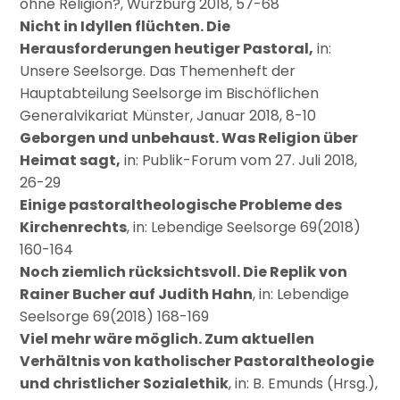
ohne Religion?, Würzburg 2018, 57-68
Nicht in Idyllen flüchten. Die
Herausforderungen heutiger Pastoral,
in:
Unsere Seelsorge. Das Themenheft der
Hauptabteilung Seelsorge im Bischöflichen
Generalvikariat Münster, Januar 2018, 8-10
Geborgen und unbehaust. Was Religion über
Heimat sagt,
in: Publik-Forum vom 27. Juli 2018,
26-29
Einige pastoraltheologische Probleme des
Kirchenrechts
, in: Lebendige Seelsorge 69(2018)
160-164
Noch ziemlich rücksichtsvoll. Die Replik von
Rainer Bucher auf Judith Hahn
, in: Lebendige
Seelsorge 69(2018) 168-169
Viel mehr wäre möglich. Zum aktuellen
Verhältnis von katholischer Pastoraltheologie
und christlicher Sozialethik
, in: B. Emunds (Hrsg.),