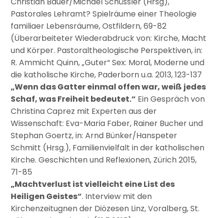
Christian Bauer/Michael Schüssler (Hrsg),
Pastorales Lehramt? Spielräume einer Theologie
familiaer Lebensräume, Ostfildern, 69-82
(Überarbeiteter Wiederabdruck von: Kirche, Macht
und Körper. Pastoraltheologische Perspektiven, in:
R. Ammicht Quinn, „Guter“ Sex: Moral, Moderne und
die katholische Kirche, Paderborn u.a. 2013, 123-137
„Wenn das Gatter einmal offen war, weiß jedes
Schaf, was Freiheit bedeutet.“
Ein Gespräch von
Christina Caprez mit Experten aus der
Wissenschaft: Eva-Maria Faber, Rainer Bucher und
Stephan Goertz, in: Arnd Bünker/Hanspeter
Schmitt (Hrsg.), Familienvielfalt in der katholischen
Kirche. Geschichten und Reflexionen, Zürich 2015,
71-85
„Machtverlust ist vielleicht eine List des
Heiligen Geistes“
. Interview mit den
Kirchenzeitugnen der Diözesen Linz, Voralberg, St.