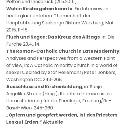
Pölten und Innsbruck (21.5.2015)
Wohin Kirche gehen könnte.
Ein Interview, in:
heute.glauben.leben. Themenheft der
Hauptabteilung Seelsorge Bistum Würzburg, Mai
2015, 11-15.
Fluch und Segen: Das Kreuz des Alltags
, in: Die
Furche 23.4., 14.
The Roman-Catholic Church in Late Modernity
:
Analyses and Perspectives from a Western Point
of View, in: A Catholic minority church in a world of
seekers, edited by Staf Hellemans/Peter Jonkers,
Washington DC, 243-268
Ausschluss und Kirchenbildung
, in: Sonja
Angelika Strube (Hrsg.), Rechtsextremismus als
Herausfoderung für die Theologie, Freiburg/Br.-
Basel-Wien, 245-260
„Opfern und geopfert werden, ist des Priesters
Los auf Erden.“ Aktuelle