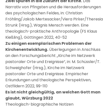
Zwei Spuren in die Zukunft der Kirche.
Das
Narrativ von Pfingsten und die Herausforderungen
des psychologischen Feldes, in: Christian
Fröhling/Jakob Mertesacker/Viera Pirker/Theresia
Strunk (Hrsg.), Wagnis Mensch werden. Eine
theologisch-praktische Anthropologie (FS Klaus
Kießling), Göttingen 2022, 40-52
Zu einigen exemplarischen Problemen der
Kirchenentwicklung.
Überlegungen in Anschluss
an den Forschungsbericht „Kirche im Netzwerk
pastoraler Orte und Ereignisse“, in: M. Schüssler/T.
Schweighofer (Hrsg.), Kirche im Netzwerk
pastoraler Orte und Ereignisse. Empirischer
Erkundungen und theologische Perspektiven,
Ostfildern 2022, 99-110
Es ist nicht gleichgültig, an welchen Gott man
glaubt, Würzburg 2022
Theologisch-biographische Notizen