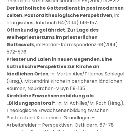
christliche Sozialwissenschaften 55(2014) 192-212
Der katholische Gottesdienst in postmodernen
Zeiten. Pastoraltheologische Perspektiven
, in:
Liturgisches Jahrbuch 64(2014) 143-157
Offenkundig gefährdet. Zur Lage des
Weihepriestertums im priesterlichen
Gottesvolk
, in: Herder-Korrespondenz 68(2014)
572-576
Priester und Laien in neuen Gegenden. Eine
katholische Perspektive zur Kirche an
ländlichen Orten
, in: Martin Alex/THomas Schlegel
(Hrsg.), Mittendrin! Kirche in peripheren ländlichen
Räumen, Neukirchen-Vluyn 119-135
Kirchliche Erwachsenenbildung als
„Bildungspastoral“
, in: M. Achilles/M. Roth (Hrsg.),
Theologische Erwachsenenbildung zwischen
Pastoral und Katechese. Grundlagen –
Arbeitsfelder – Perspektiven, Ostfildern, 67-78