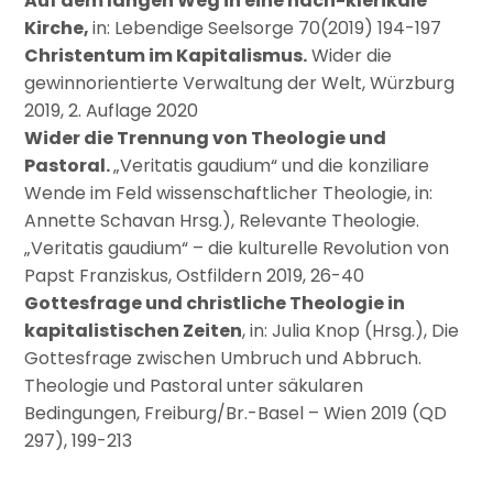
Auf dem langen Weg in eine nach-klerikale
Kirche,
in: Lebendige Seelsorge 70(2019) 194-197
Christentum im Kapitalismus.
Wider die
gewinnorientierte Verwaltung der Welt, Würzburg
2019, 2. Auflage 2020
Wider die Trennung von Theologie und
Pastoral.
„Veritatis gaudium“ und die konziliare
Wende im Feld wissenschaftlicher Theologie, in:
Annette Schavan Hrsg.), Relevante Theologie.
„Veritatis gaudium“ – die kulturelle Revolution von
Papst Franziskus, Ostfildern 2019, 26-40
Gottesfrage und christliche Theologie in
kapitalistischen Zeiten
, in: Julia Knop (Hrsg.), Die
Gottesfrage zwischen Umbruch und Abbruch.
Theologie und Pastoral unter säkularen
Bedingungen, Freiburg/Br.-Basel – Wien 2019 (QD
297), 199-213